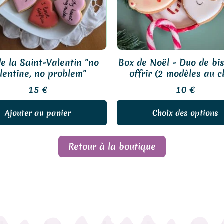
options
peuvent
être
choisies
sur
e la Saint-Valentin "no
Box de Noël - Duo de bis
la
lentine, no problem"
offrir (2 modèles au c
page
15
€
10
€
du
produit
Ajouter au panier
Choix des options
Retour à la boutique