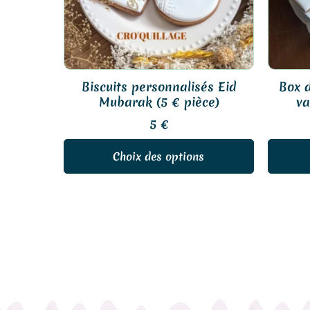
options
peuvent
être
choisies
sur
Biscuits personnalisés Eid
Box d
la
Mubarak (5 € pièce)
va
page
5
€
du
produit
Choix des options