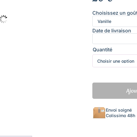
Choisissez un goû
Date de livraison
Quantité
quantité
Ajou
de
Box
de
Envoi soigné
Noël
Colissimo 48h
-
2
biscuits
puzzles