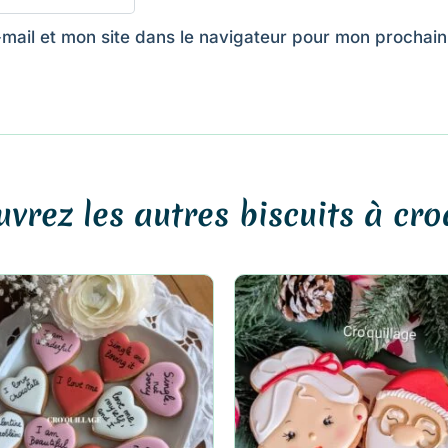
mail et mon site dans le navigateur pour mon prochai
vrez les autres biscuits à cro
Ce
produit
a
plusieurs
variations.
Les