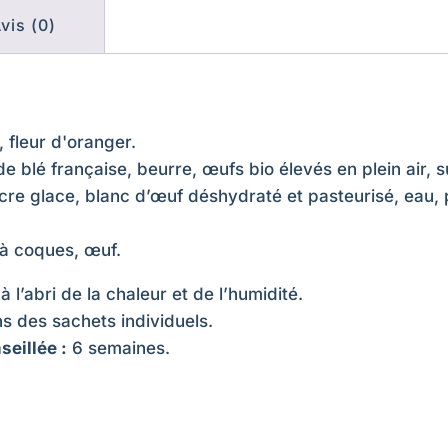
(10
€
vis (0)
pièce)
, fleur d'oranger.
de blé française, beurre, œufs bio élevés en plein air, s
re glace, blanc d’œuf déshydraté et pasteurisé, eau, 
t à coques, œuf.
 l’abri de la chaleur et de l’humidité.
s des sachets individuels.
eillée :
6 semaines.