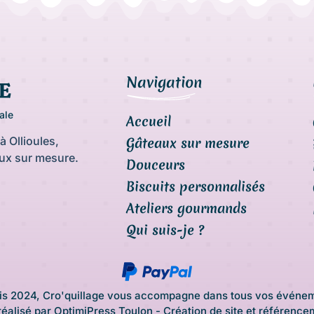
Navigation
ale
Accueil
à Ollioules,
Gâteaux sur mesure
aux sur mesure.
Douceurs
Biscuits personnalisés
Ateliers gourmands
Qui suis-je ?
s 2024, Cro'quillage vous accompagne dans tous vos événe
réalisé par
OptimiPress Toulon - Création de site et référence