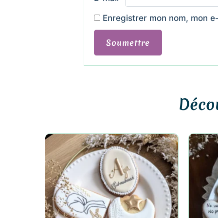
Enregistrer mon nom, mon e-
Décou
Ce
produit
a
plusieurs
variations.
Les