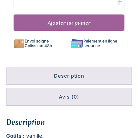
quantité
Ajouter au panier
de
Box
de
Envoi soigné
Paiement en ligne
Noël
Colissimo 48h
sécurisé
-
Assortiment
de
4
biscuits
à
Description
la
vanille
Avis (0)
Description
Goûts :
vanille.