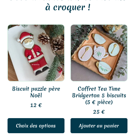
à croquer !
Ce
produit
a
plusieurs
variations.
Les
options
peuvent
être
Biscuit puzzle père
Coffret Tea Time
choisies
Noël
Bridgerton 5 biscuits
sur
(5 € pièce)
12
€
la
25
€
page
du
Choix des options
Ajouter au panier
produit